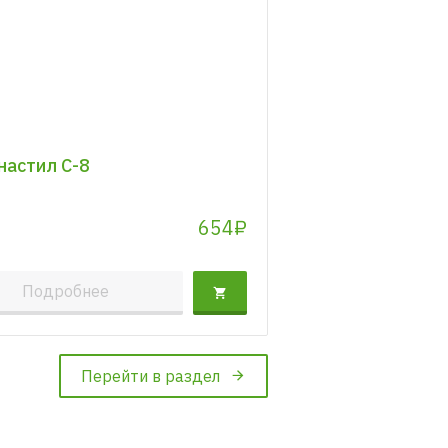
астил C-8
654₽
Подробнее
Перейти в раздел