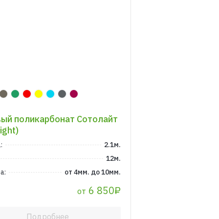
ый поликарбонат Сотолайт
ight)
:
2.1м.
12м.
а:
от 4мм. до 10мм.
6 850₽
от
Подробнее