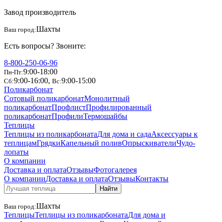
Завод производитель
Шахты
Ваш город:
Есть вопросы? Звоните:
8-800-250-06-96
9:00-18:00
Пн-Пт:
9:00-16:00
,
9:00-15:00
Сб:
Вс:
Поликарбонат
Сотовый поликарбонат
Монолитный
поликарбонат
Профлист
Профилированный
поликарбонат
Профили
Термошайбы
Теплицы
Теплицы из поликарбоната
Для дома и сада
Аксессуары к
теплицам
Грядки
Капельный полив
Опрыскиватели
Чудо-
лопаты
О компании
Доставка и оплата
Отзывы
Фотогалерея
О компании
Доставка и оплата
Отзывы
Контакты
Найти
Шахты
Ваш город:
Теплицы
Теплицы из поликарбоната
Для дома и