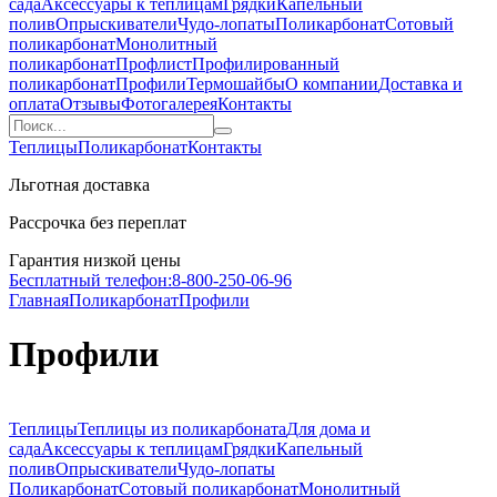
сада
Аксессуары к теплицам
Грядки
Капельный
полив
Опрыскиватели
Чудо-лопаты
Поликарбонат
Сотовый
поликарбонат
Монолитный
поликарбонат
Профлист
Профилированный
поликарбонат
Профили
Термошайбы
О компании
Доставка и
оплата
Отзывы
Фотогалерея
Контакты
Теплицы
Поликарбонат
Контакты
Льготная доставка
Рассрочка без переплат
Гарантия низкой цены
Бесплатный телефон:
8-800-250-06-96
Главная
Поликарбонат
Профили
Профили
Теплицы
Теплицы из поликарбоната
Для дома и
сада
Аксессуары к теплицам
Грядки
Капельный
полив
Опрыскиватели
Чудо-лопаты
Поликарбонат
Сотовый поликарбонат
Монолитный