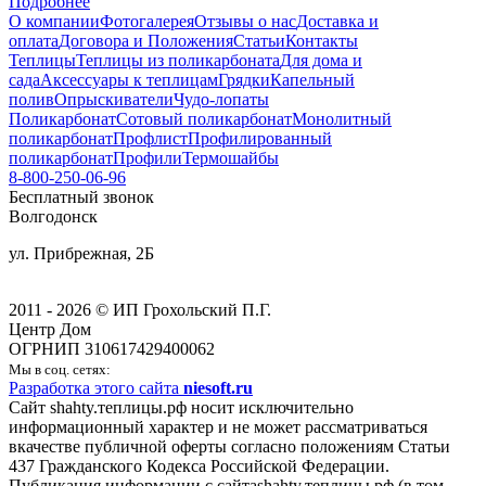
Подробнее
О компании
Фотогалерея
Отзывы о нас
Доставка и
оплата
Договора и Положения
Статьи
Контакты
Теплицы
Теплицы из поликарбоната
Для дома и
сада
Аксессуары к теплицам
Грядки
Капельный
полив
Опрыскиватели
Чудо-лопаты
Поликарбонат
Сотовый поликарбонат
Монолитный
поликарбонат
Профлист
Профилированный
поликарбонат
Профили
Термошайбы
8-800-250-06-96
Бесплатный звонок
Волгодонск
ул. Прибрежная, 2Б
2011 - 2026 © ИП Грохольский П.Г.
Центр Дом
ОГРНИП 310617429400062
Мы в соц. сетях:
Разработка этого сайта
niesoft.ru
Сайт shahty.теплицы.рф носит исключительно
информационный характер и не может рассматриваться
вкачестве публичной оферты согласно положениям Статьи
437 Гражданского Кодекса Российской Федерации.
Публикация информации с сайтаshahty.теплицы.рф (в том