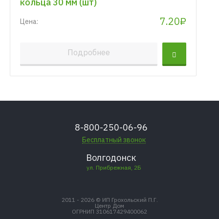
кольца 30 мм (шт)
7.20₽
Цена:
Подробнее
8-800-250-06-96
Бесплатный звонок
Волгодонск
ул. Прибрежная, 2Б
2011 - 2026 © ИП Грохольский П.Г.
Центр Дом
ОГРНИП 310617429400062